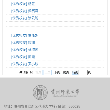
[优秀校友]
杨慧
[优秀校友]
龚赛君
[优秀校友]
涂云聪
[优秀校友]
贾燕妮
[优秀校友]
饶娜
[优秀校友]
林海峰
[优秀校友]
陈曦
[优秀校友]
罗小波
共11条 1/2
首页
上页
下页
尾页
页
地址：贵州省贵安新区花溪大学城 / 邮编：550025