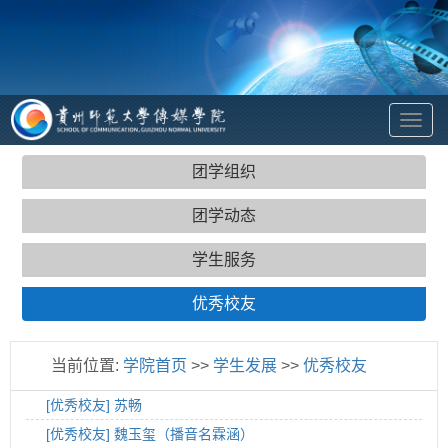
To
na
团学组织
团学动态
学生服务
优秀校友
当前位置:
学院首页
>>
学生发展
>>
优秀校友
[优秀校友]
苏畅
[优秀校友]
魏玉玺（播音名霖涵）